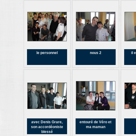
le personnel
nous 2
il 
avec Denis Grare,
entouré de Véro et
son accordéoniste
ma maman
blessé