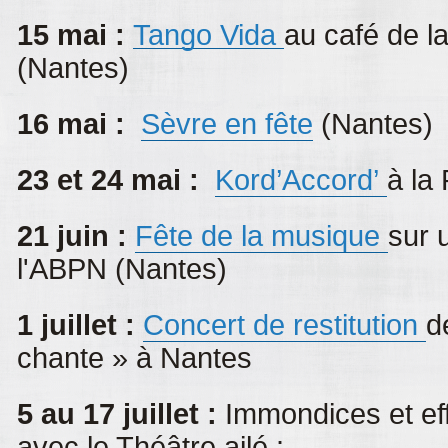
15 mai :
Tango Vida
au café de l
(Nantes)
16 mai :
Sèvre en fête
(Nantes)
23 et 24 mai :
Kord’Accord’
à la
21 juin :
Fête de la musique
sur 
l'ABPN (Nantes)
1 juillet :
Concert de restitution
d
chante » à Nantes
5 au 17 juillet :
Immondices et ef
avec le Théâtre ailé :