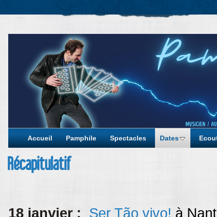
Accueil
Pamphile
Spectacles
Dates
Ecout
Récapitulatif
18 janvier :
Ser Tão vivo!
à Nan