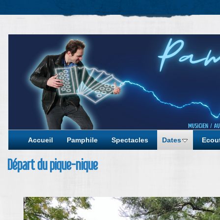
Accueil
Pamphile
Spectacles
Dates
Ecout
Départ du pique-nique